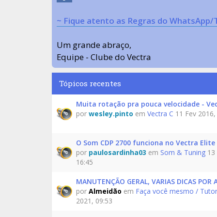
~ Fique atento as Regras do WhatsApp/
Um grande abraço,
Equipe - Clube do Vectra
Tópicos recentes
Muita rotação pra pouca velocidade - Ve
por
wesley.pinto
em
Vectra C
11 Fev 2016,
O Som CDP 2700 funciona no Vectra Elite 
por
paulosardinha03
em
Som & Tuning
13 
16:45
MANUTENÇÃO GERAL, VARIAS DICAS POR 
por
Almeidão
em
Faça você mesmo / Tutor
2021, 09:53