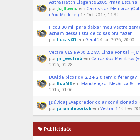
Astra Hatch Elegance 2005 Prata Escuna
por
Ju_Bueno
em
Carros dos Membros (Out
e/ou Modelos)
17 Out 2017, 11:32
Ficou 30 mil para deixar meu Vectra zera
acham dessa lista de coisas pra fazer
por
LucasXD
em
Geral
24 Jun 2026, 20:00
Vectra GLS 99/00 2.2 8v, Cinza Pontal --JM
por
jm_vectrab
em
Carros dos Membros (V
2026, 02:28
Duvida bicos do 2.2 e 2.0 tem diferença?
por
EduMS
em
Manutenção, Mecânica & Elé
2015, 01:06
[Dúvida] Evaporador do ar condicionado -
por
julian.debortoli
em
Vectra B
16 Fev 201
Publicidade