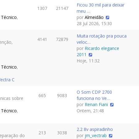
Ficou 30 mil para deixar
1307
21147
meu …
 Técnico
,
por
Almeidão
28 Jul 2026, 15:30
Muita rotação pra pouca
4141
72879
enção,
veloc…
por
Ricardo elegance
2011
Hoje, 11:32
 Técnico
,
ectra C
O Som CDP 2700
665
9083
cnicas sobre
funciona no Ve…
por
Renan Fiani
 Técnico
,
Ontem, 21:48
2.2 8v aspiradinho
213
3038
reparação do
por
jm_vectrab