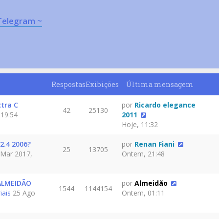
Telegram ~
Respostas
Exibições
Última mensagem
ctra C
por
Ricardo elegance
42
25130
 19:54
2011
Hoje, 11:32
2.4 2006?
por
Renan Fiani
25
13705
Mar 2017,
Ontem, 21:48
ALMEIDÃO
por
Almeidão
1544
1144154
iais
25 Ago
Ontem, 01:11