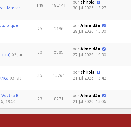
por
chirola
148
182141
ras Marcas
30 Jul 2026, 13:27
do, o que
por
Almeidão
25
2136
28 Jul 2026, 15:30
por
Almeidão
76
5989
ectra)
02 Jun
27 Jul 2026, 10:50
por
chirola
35
15764
trica
03 Mai
21 Jul 2026, 13:42
 Vectra B
por
Almeidão
23
8271
6, 19:56
21 Jul 2026, 13:06