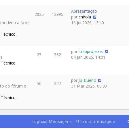
Apresentação
2025
12995
.
por
chirola
 motivou a fazer
16 Jul 2026, 13:40
 Técnico
,
por
luisbprojetos
25
532
s.
04 Jan 2026, 14:01
 Técnico
,
por
Ju_Bueno
50
327
nto do fórum e
31 Mar 2025, 08:39
 Técnico
,
Tópicos
Mensagens
Última mensagem