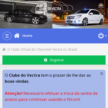
Home
Toggle
navigation
O Clube Oficial do Chevrolet Vectra no Brasil
Registrar
O
Clube do Vectra
tem o prazer de lhe dar as
boas-vindas
.
Atenção!
Necessário efetuar a troca da senha de
acesso para continuar usando o fórum!