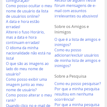
Recebi de alguém neste
configuração?
fórum mensagens de e-
Como posso ocultar o meu
mail com assuntos
nome de usuário da lista
irrelevantes ou abusivos!
de usuários online?
A data e hora estão
Sobre os Amigos e
erradas!
Inimigos
Alterei o fuso Horário,
mas a data e hora
O que é a lista de amigos e
continuam erradas!
inimigos?
O idioma da minha
Como eu posso
nacionalidade não está na
adicionar/excluir usuários
lista!
de minha lista de amigos e
O que são as imagens ao
inimigos?
lado do meu nome de
usuário?
Sobre a Pesquisa
Como posso exibir uma
Como eu posso pesquisar?
imagem junto ao meu
Por que a minha pesquisa
nome de usuário?
resultou em nenhuma
Como posso alterar o meu
ocorrência?
rank?
Por que a minha pesquisa
Quando clico no e-mail de