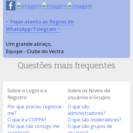
~ Fique atento as Regras do
WhatsApp/Telegram ~
Um grande abraço,
Equipe - Clube do Vectra
Questões mais frequentes
Sobre o Login e o
Sobre os Níveis de
Registro
usuários e Grupos
Por que preciso registrar-
O que são
me?
administradores?
O que é a COPPA?
O que são moderadores?
Por que não consigo me
O que são grupos de
registrar?
usuários?