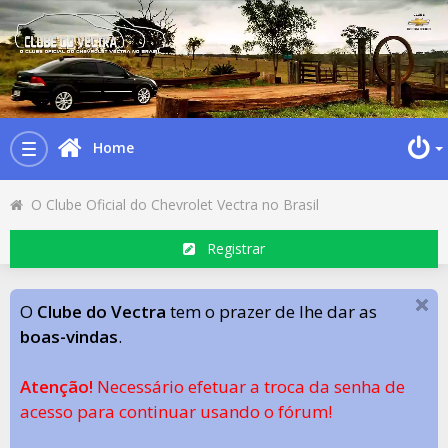
Home
Toggle
navigation
O Clube Oficial do Chevrolet Vectra no Brasil
Registrar
O
Clube do Vectra
tem o prazer de lhe dar as
boas-vindas
.
Atenção!
Necessário efetuar a troca da senha de
acesso para continuar usando o fórum!