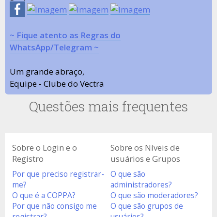
~ Fique atento as Regras do
WhatsApp/Telegram ~
Um grande abraço,
Equipe - Clube do Vectra
Questões mais frequentes
Sobre o Login e o
Sobre os Níveis de
Registro
usuários e Grupos
Por que preciso registrar-
O que são
me?
administradores?
O que é a COPPA?
O que são moderadores?
Por que não consigo me
O que são grupos de
registrar?
usuários?