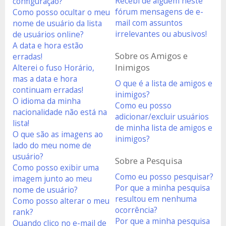
Recebi de alguém neste
configuração?
fórum mensagens de e-
Como posso ocultar o meu
mail com assuntos
nome de usuário da lista
irrelevantes ou abusivos!
de usuários online?
A data e hora estão
Sobre os Amigos e
erradas!
Inimigos
Alterei o fuso Horário,
mas a data e hora
O que é a lista de amigos e
continuam erradas!
inimigos?
O idioma da minha
Como eu posso
nacionalidade não está na
adicionar/excluir usuários
lista!
de minha lista de amigos e
O que são as imagens ao
inimigos?
lado do meu nome de
usuário?
Sobre a Pesquisa
Como posso exibir uma
Como eu posso pesquisar?
imagem junto ao meu
Por que a minha pesquisa
nome de usuário?
resultou em nenhuma
Como posso alterar o meu
ocorrência?
rank?
Por que a minha pesquisa
Quando clico no e-mail de