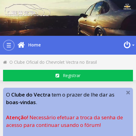
Home
Toggle
navigation
O Clube Oficial do Chevrolet Vectra no Brasil
Registrar
O
Clube do Vectra
tem o prazer de lhe dar as
boas-vindas
.
Atenção!
Necessário efetuar a troca da senha de
acesso para continuar usando o fórum!