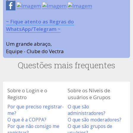
~ Fique atento as Regras do
WhatsApp/Telegram ~
Um grande abraço,
Equipe - Clube do Vectra
Questões mais frequentes
Sobre o Login e o
Sobre os Níveis de
Registro
usuários e Grupos
Por que preciso registrar-
O que são
me?
administradores?
O que é a COPPA?
O que são moderadores?
Por que não consigo me
O que são grupos de
registrar?
usuários?