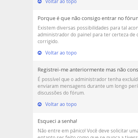
Voltar ao topo
Porque é que não consigo entrar no fóru
Existem diversas possibilidades para tal aco
administrador do painel para ter certeza de 
corrigido.
Voltar ao topo
Registrei-me anteriormente mas não cons
É possível que o administrador tenha excluí
enviaram mensagens durante um longo períod
discussões do fórum.
Voltar ao topo
Esqueci a senha!
Não entre em pânico! Você deve solicitar u
entanto ser feito como que se nunca a tivess