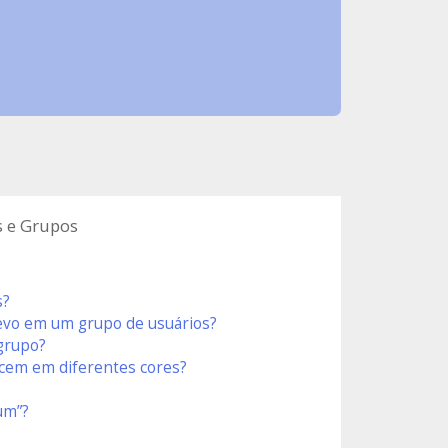
s e Grupos
s?
evo em um grupo de usuários?
grupo?
cem em diferentes cores?
um”?