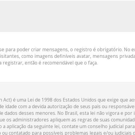
 para poder criar mensagens, o registro é obrigatório. No en
isitantes, como imagens definíveis avatar, mensagens privada
 registrar, então é recomendável que o faça.
on Act) é uma Lei de 1998 dos Estados Unidos que exige que 
e idade com a devida autorização de seus pais ou responsáve
de dados desses menores. No Brasil, esta lei não vigora e por 
ue os administradores apliquem as regras de suas comunidad
 a aplicação da seguinte lei, contate um conselho judicial par
u contatado para possíveis problemas legais e/ou judiciais d