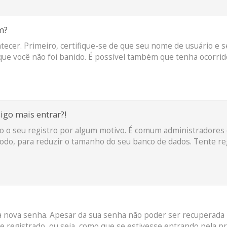
m?
ntecer. Primeiro, certifique-se de que seu nome de usuário e 
que você não foi banido. É possível também que tenha ocorrid
igo mais entrar?!
do o seu registro por algum motivo. É comum administradores 
o, para reduzir o tamanho do seu banco de dados. Tente reg
ma nova senha. Apesar da sua senha não poder ser recuperada
e registrado, ou seja, como que se estivesse entrando pela pri