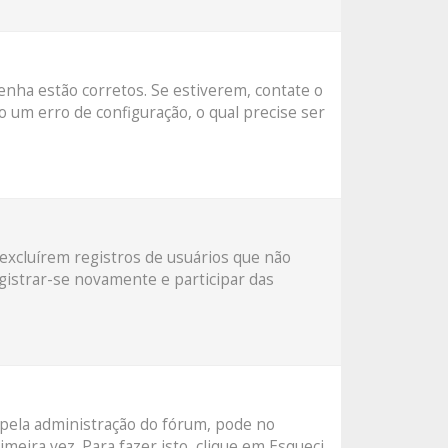
senha estão corretos. Se estiverem, contate o
o um erro de configuração, o qual precise ser
excluírem registros de usuários que não
istrar-se novamente e participar das
 pela administração do fórum, pode no
meira vez. Para fazer isto, clique em
Esqueci