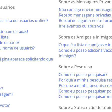
Sobre as Mensagens Privad
usuários
Não consigo enviar mensagen
Recebo mensagens privadas i
 lista de usuários online?
Recebi de alguém neste fór
irrelevantes ou abusivos!
ntinuam erradas!
Sobre os Amigos e Inimigo
lista!
de usuário?
O que é a lista de amigos e i
u nome de usuário?
Como eu posso adicionar/excl
inimigos?
ágina aparece solicitando que
Sobre a Pesquisa
Como eu posso pesquisar?
Por que a minha pesquisa r
Por que a minha pesquisa re
m?
Como eu posso pesquisar por
nsagem?
Como eu posso pesquisar mi
 voto?
Sobre a Subscrição de tópic