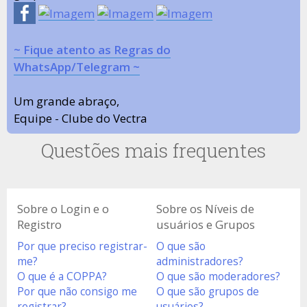
~ Fique atento as Regras do
WhatsApp/Telegram ~
Um grande abraço,
Equipe - Clube do Vectra
Questões mais frequentes
Sobre o Login e o
Sobre os Níveis de
Registro
usuários e Grupos
Por que preciso registrar-
O que são
me?
administradores?
O que é a COPPA?
O que são moderadores?
Por que não consigo me
O que são grupos de
registrar?
usuários?