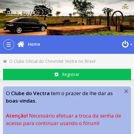
Home
Toggle
navigation
O Clube Oficial do Chevrolet Vectra no Brasil
Registrar
O
Clube do Vectra
tem o prazer de lhe dar as
boas-vindas
.
Atenção!
Necessário efetuar a troca da senha de
acesso para continuar usando o fórum!