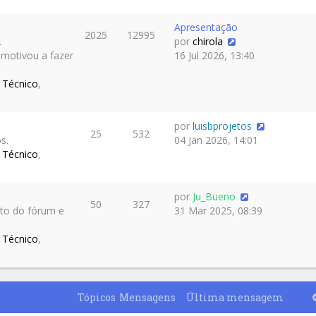
Apresentação
2025
12995
.
por
chirola
 motivou a fazer
16 Jul 2026, 13:40
 Técnico
,
por
luisbprojetos
25
532
s.
04 Jan 2026, 14:01
 Técnico
,
por
Ju_Bueno
50
327
nto do fórum e
31 Mar 2025, 08:39
 Técnico
,
Tópicos
Mensagens
Última mensagem