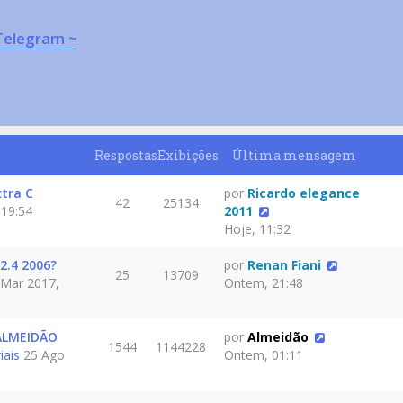
Telegram ~
Respostas
Exibições
Última mensagem
ctra C
por
Ricardo elegance
42
25134
 19:54
2011
Hoje, 11:32
2.4 2006?
por
Renan Fiani
25
13709
Mar 2017,
Ontem, 21:48
ALMEIDÃO
por
Almeidão
1544
1144228
iais
25 Ago
Ontem, 01:11