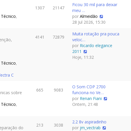
Ficou 30 mil para deixar
1307
21147
meu …
 Técnico
,
por
Almeidão
28 Jul 2026, 15:30
Muita rotação pra pouca
4141
72879
enção,
veloc…
por
Ricardo elegance
2011
Hoje, 11:32
 Técnico
,
ectra C
O Som CDP 2700
665
9083
cnicas sobre
funciona no Ve…
por
Renan Fiani
 Técnico
,
Ontem, 21:48
2.2 8v aspiradinho
213
3038
reparação do
por
jm_vectrab