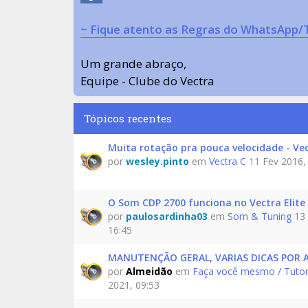
~ Fique atento as Regras do WhatsApp/
Um grande abraço,
Equipe - Clube do Vectra
Tópicos recentes
Muita rotação pra pouca velocidade - Ve
por
wesley.pinto
em
Vectra C
11 Fev 2016,
O Som CDP 2700 funciona no Vectra Elite 
por
paulosardinha03
em
Som & Tuning
13 
16:45
MANUTENÇÃO GERAL, VARIAS DICAS POR 
por
Almeidão
em
Faça você mesmo / Tutor
2021, 09:53