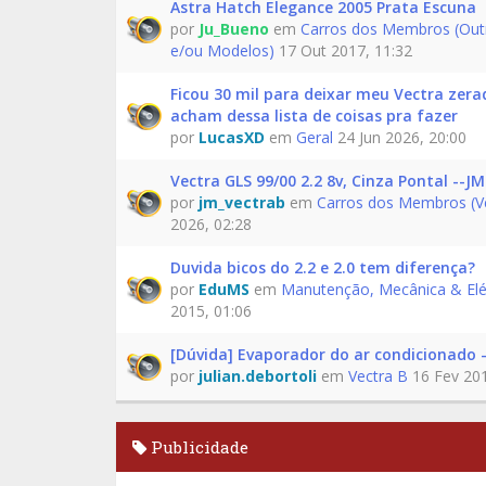
Astra Hatch Elegance 2005 Prata Escuna
por
Ju_Bueno
em
Carros dos Membros (Out
e/ou Modelos)
17 Out 2017, 11:32
Ficou 30 mil para deixar meu Vectra zera
acham dessa lista de coisas pra fazer
por
LucasXD
em
Geral
24 Jun 2026, 20:00
Vectra GLS 99/00 2.2 8v, Cinza Pontal --JM
por
jm_vectrab
em
Carros dos Membros (V
2026, 02:28
Duvida bicos do 2.2 e 2.0 tem diferença?
por
EduMS
em
Manutenção, Mecânica & Elé
2015, 01:06
[Dúvida] Evaporador do ar condicionado -
por
julian.debortoli
em
Vectra B
16 Fev 201
Publicidade