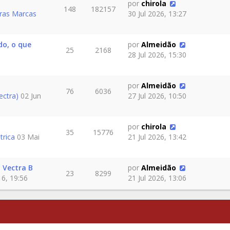
por
chirola
148
182157
ras Marcas
30 Jul 2026, 13:27
do, o que
por
Almeidão
25
2168
28 Jul 2026, 15:30
por
Almeidão
76
6036
ectra)
02 Jun
27 Jul 2026, 10:50
por
chirola
35
15776
trica
03 Mai
21 Jul 2026, 13:42
 Vectra B
por
Almeidão
23
8299
6, 19:56
21 Jul 2026, 13:06