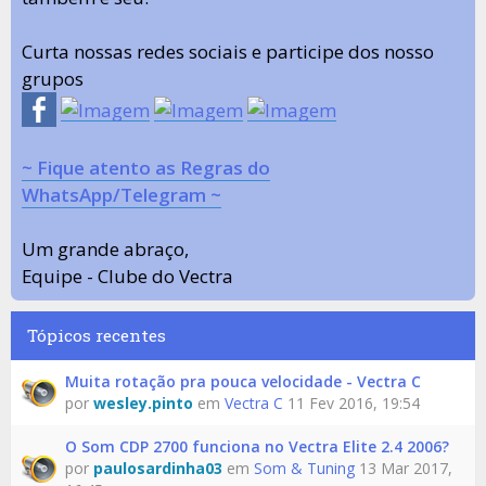
Curta nossas redes sociais e participe dos nosso
grupos
~ Fique atento as Regras do
WhatsApp/Telegram ~
Um grande abraço,
Equipe - Clube do Vectra
Tópicos recentes
Muita rotação pra pouca velocidade - Vectra C
por
wesley.pinto
em
Vectra C
11 Fev 2016, 19:54
O Som CDP 2700 funciona no Vectra Elite 2.4 2006?
por
paulosardinha03
em
Som & Tuning
13 Mar 2017,