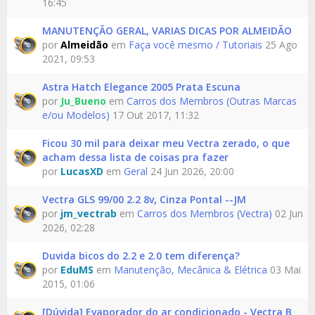
16:45
MANUTENÇÃO GERAL, VARIAS DICAS POR ALMEIDÃO
por
Almeidão
em
Faça você mesmo / Tutoriais
25 Ago
2021, 09:53
Astra Hatch Elegance 2005 Prata Escuna
por
Ju_Bueno
em
Carros dos Membros (Outras Marcas
e/ou Modelos)
17 Out 2017, 11:32
Ficou 30 mil para deixar meu Vectra zerado, o que
acham dessa lista de coisas pra fazer
por
LucasXD
em
Geral
24 Jun 2026, 20:00
Vectra GLS 99/00 2.2 8v, Cinza Pontal --JM
por
jm_vectrab
em
Carros dos Membros (Vectra)
02 Jun
2026, 02:28
Duvida bicos do 2.2 e 2.0 tem diferença?
por
EduMS
em
Manutenção, Mecânica & Elétrica
03 Mai
2015, 01:06
[Dúvida] Evaporador do ar condicionado - Vectra B