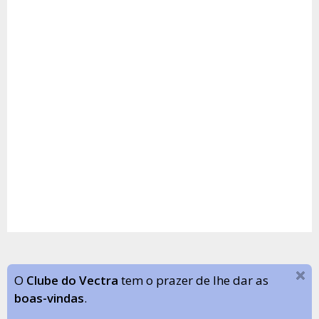
O
Clube do Vectra
tem o prazer de lhe dar as
boas-vindas
.