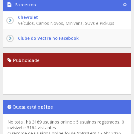
Parceiros
Chevrolet
Veículos, Carros Novos, Minivans, SUVs e Pickups
Clube do Vectra no Facebook
Publicidade
Quem está online
No total, há
3169
usuários online :: 5 usuários registrados, 0
invisivel e 3164 visitantes
O recorde de usuários online foi de
55634
em 17 Abr 2026,