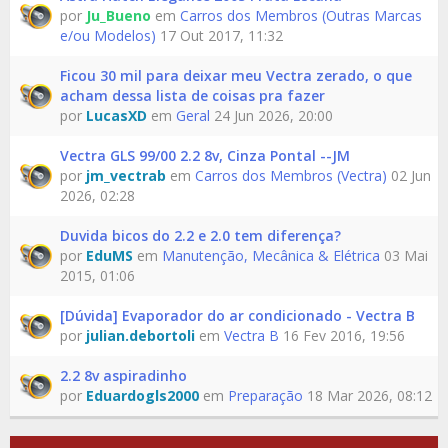
por
Ju_Bueno
em
Carros dos Membros (Outras Marcas
e/ou Modelos)
17 Out 2017, 11:32
Ficou 30 mil para deixar meu Vectra zerado, o que
acham dessa lista de coisas pra fazer
por
LucasXD
em
Geral
24 Jun 2026, 20:00
Vectra GLS 99/00 2.2 8v, Cinza Pontal --JM
por
jm_vectrab
em
Carros dos Membros (Vectra)
02 Jun
2026, 02:28
Duvida bicos do 2.2 e 2.0 tem diferença?
por
EduMS
em
Manutenção, Mecânica & Elétrica
03 Mai
2015, 01:06
[Dúvida] Evaporador do ar condicionado - Vectra B
por
julian.debortoli
em
Vectra B
16 Fev 2016, 19:56
2.2 8v aspiradinho
por
Eduardogls2000
em
Preparação
18 Mar 2026, 08:12