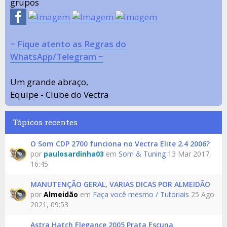
grupos
~ Fique atento as Regras do
WhatsApp/Telegram ~
Um grande abraço,
Equipe - Clube do Vectra
Tópicos recentes
O Som CDP 2700 funciona no Vectra Elite 2.4 2006?
por
paulosardinha03
em
Som & Tuning
13 Mar 2017,
16:45
MANUTENÇÃO GERAL, VARIAS DICAS POR ALMEIDÃO
por
Almeidão
em
Faça você mesmo / Tutoriais
25 Ago
2021, 09:53
Astra Hatch Elegance 2005 Prata Escuna