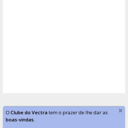
O
Clube do Vectra
tem o prazer de lhe dar as
boas-vindas
.