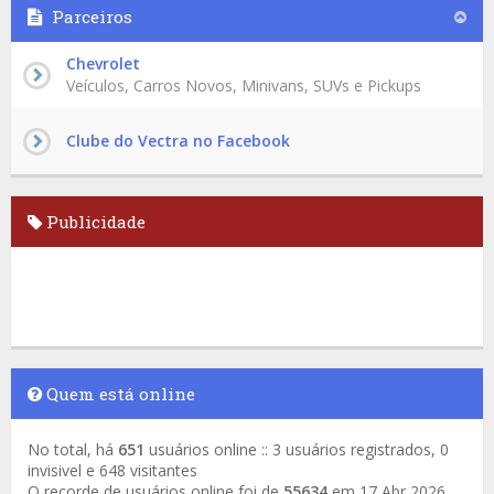
Parceiros
Chevrolet
Veículos, Carros Novos, Minivans, SUVs e Pickups
Clube do Vectra no Facebook
Publicidade
Quem está online
No total, há
651
usuários online :: 3 usuários registrados, 0
invisivel e 648 visitantes
O recorde de usuários online foi de
55634
em 17 Abr 2026,