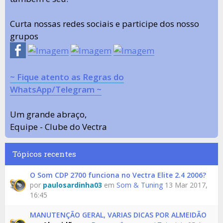
Curta nossas redes sociais e participe dos nosso
grupos
~ Fique atento as Regras do
WhatsApp/Telegram ~
Um grande abraço,
Equipe - Clube do Vectra
Tópicos recentes
O Som CDP 2700 funciona no Vectra Elite 2.4 2006?
por
paulosardinha03
em
Som & Tuning
13 Mar 2017,
16:45
MANUTENÇÃO GERAL, VARIAS DICAS POR ALMEIDÃO