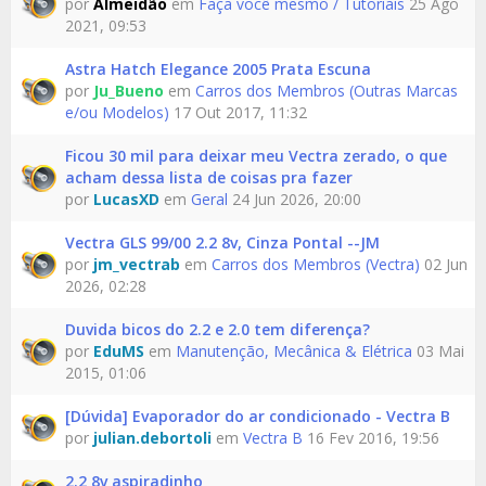
por
Almeidão
em
Faça você mesmo / Tutoriais
25 Ago
2021, 09:53
Astra Hatch Elegance 2005 Prata Escuna
por
Ju_Bueno
em
Carros dos Membros (Outras Marcas
e/ou Modelos)
17 Out 2017, 11:32
Ficou 30 mil para deixar meu Vectra zerado, o que
acham dessa lista de coisas pra fazer
por
LucasXD
em
Geral
24 Jun 2026, 20:00
Vectra GLS 99/00 2.2 8v, Cinza Pontal --JM
por
jm_vectrab
em
Carros dos Membros (Vectra)
02 Jun
2026, 02:28
Duvida bicos do 2.2 e 2.0 tem diferença?
por
EduMS
em
Manutenção, Mecânica & Elétrica
03 Mai
2015, 01:06
[Dúvida] Evaporador do ar condicionado - Vectra B
por
julian.debortoli
em
Vectra B
16 Fev 2016, 19:56
2.2 8v aspiradinho