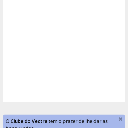
O
Clube do Vectra
tem o prazer de lhe dar as