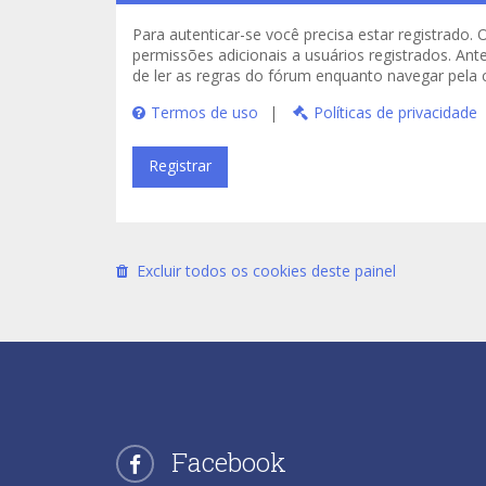
Para autenticar-se você precisa estar registrad
permissões adicionais a usuários registrados. Ant
de ler as regras do fórum enquanto navegar pela
Termos de uso
|
Políticas de privacidade
Registrar
Excluir todos os cookies deste painel
Facebook