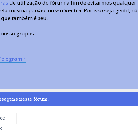
ras
de utilização do fórum a fim de evitarmos qualquer 
 pela mesma paixão:
nosso Vectra
. Por isso seja gentil,
 que também é seu.
s nosso grupos
Telegram ~
nsagens neste fórum.
de
: