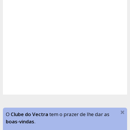
O
Clube do Vectra
tem o prazer de lhe dar as
boas-vindas
.