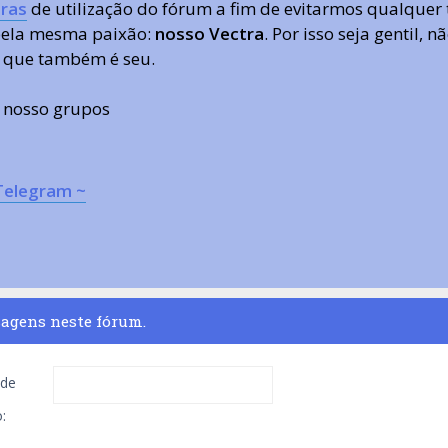
ras
de utilização do fórum a fim de evitarmos qualquer 
 pela mesma paixão:
nosso Vectra
. Por isso seja gentil,
 que também é seu.
s nosso grupos
Telegram ~
sagens neste fórum.
de
: