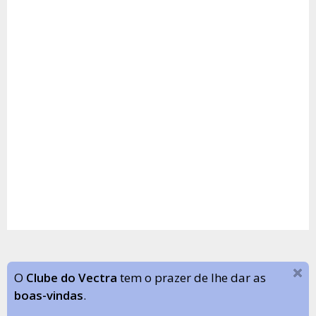
O
Clube do Vectra
tem o prazer de lhe dar as
boas-vindas
.