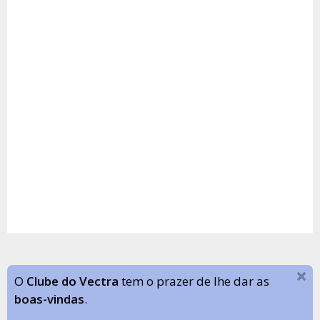
O
Clube do Vectra
tem o prazer de lhe dar as
boas-vindas
.