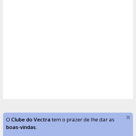
O
Clube do Vectra
tem o prazer de lhe dar as
boas-vindas
.