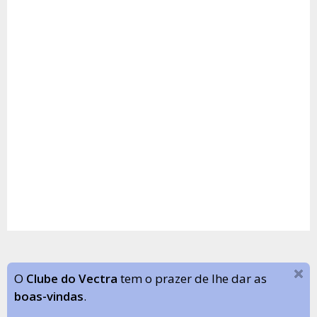
O
Clube do Vectra
tem o prazer de lhe dar as
boas-vindas
.