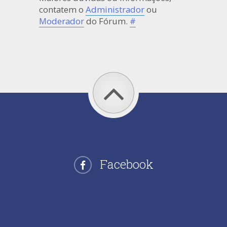
contatem o
Administrador
ou
Moderador
do Fórum.
#
Facebook