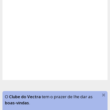
O
Clube do Vectra
tem o prazer de lhe dar as
boas-vindas
.