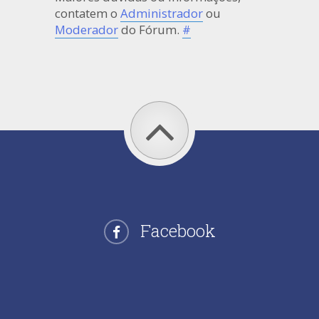
contatem o
Administrador
ou
Moderador
do Fórum.
#
Facebook