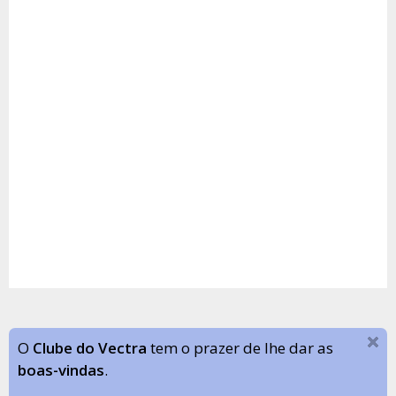
O
Clube do Vectra
tem o prazer de lhe dar as
boas-vindas
.