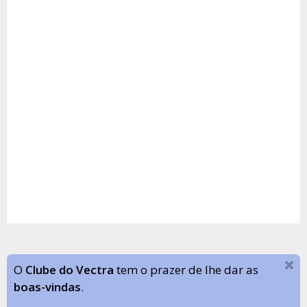
O
Clube do Vectra
tem o prazer de lhe dar as
boas-vindas
.