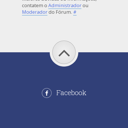
contatem o
Administrador
ou
Moderador
do Fórum.
#
Facebook