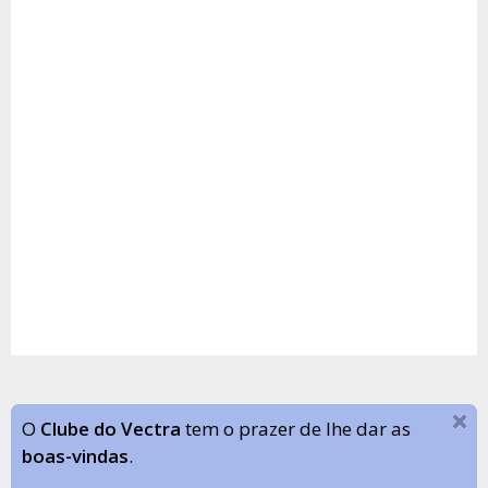
O
Clube do Vectra
tem o prazer de lhe dar as
boas-vindas
.