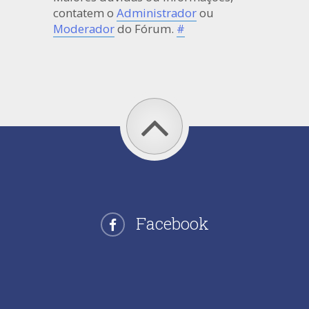
contatem o
Administrador
ou
Moderador
do Fórum.
#
Facebook