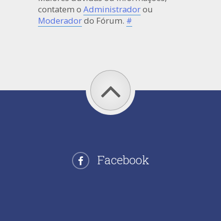
contatem o
Administrador
ou
Moderador
do Fórum.
#
Facebook