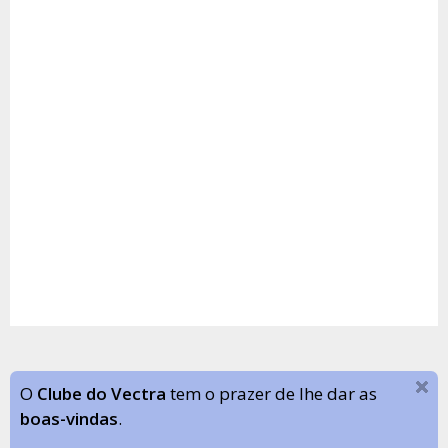
O
Clube do Vectra
tem o prazer de lhe dar as
boas-vindas
.