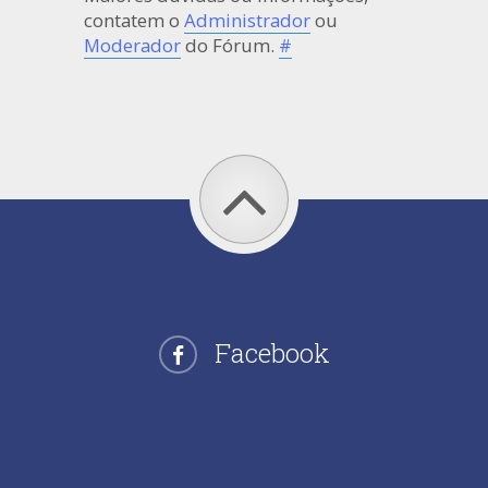
contatem o
Administrador
ou
Moderador
do Fórum.
#
Facebook