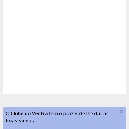
O
Clube do Vectra
tem o prazer de lhe dar as
boas-vindas
.