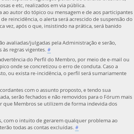
as e etc, realizados em via pública.
ta ao autor do tópico ou mensagem e de aos participantes
 de reincidência, o alerta será acrescido de suspensão do
a vez, após o que, insistindo na prática, será banido
ão avaliadas/julgadas pela Administração e serão,
 às regras vigentes.
#
advertência do Perfil do Membro, por meio de e-mail ou
ico onde se concretizou o erro de conduta. Caso a
to, ou exista re-incidência, o perfil será sumariamente
cordantes com o assunto proposto, e tendo sua
tada, serão fechados e não removidos para o Fórum mais
tar que Membros se utilizem de forma indevida dos
, com o intuito de gerarem qualquer problema ao
erão todas as contas excluídas.
#