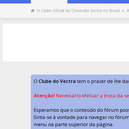
O Clube Oficial do Chevrolet Vectra no Brasil
»
R
O
Clube do Vectra
tem o prazer de lhe da
Atenção!
Necessário efetuar a troca da s
Esperamos que o conteúdo do fórum poss
Sinta-se à vontade para navegar no fórum.
menu na parte superior da página.