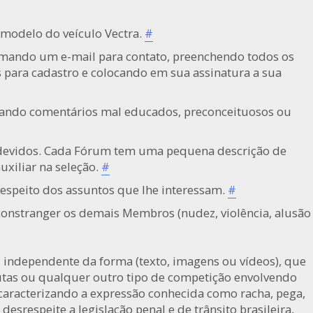
 modelo do veículo Vectra.
#
rmando um e-mail para contato, preenchendo todos os
 para cadastro e colocando em sua assinatura a sua
tando comentários mal educados, preconceituosos ou
devidos. Cada Fórum tem uma pequena descrição de
uxiliar na seleção.
#
respeito dos assuntos que lhe interessam.
#
onstranger os demais Membros (nudez, violência, alusão
 independente da forma (texto, imagens ou vídeos), que
putas ou qualquer outro tipo de competição envolvendo
 caracterizando a expressão conhecida como racha, pega,
srespeite a legislação penal e de trânsito brasileira,