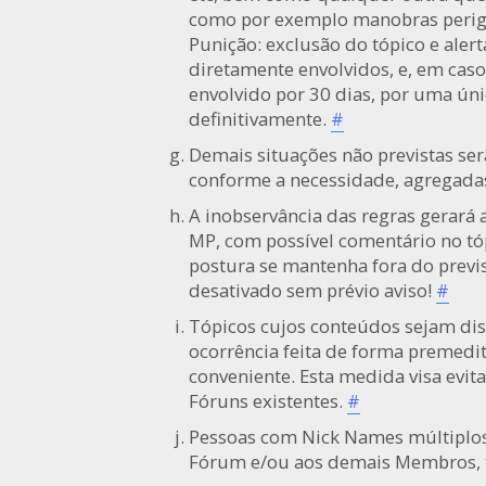
como por exemplo manobras perigos
Punição: exclusão do tópico e aler
diretamente envolvidos, e, em caso
envolvido por 30 dias, por uma únic
definitivamente.
#
Demais situações não previstas ser
conforme a necessidade, agregadas
A inobservância das regras gerará 
MP, com possível comentário no tóp
postura se mantenha fora do previs
desativado sem prévio aviso!
#
Tópicos cujos conteúdos sejam dis
ocorrência feita de forma premedi
conveniente. Esta medida visa evi
Fóruns existentes.
#
Pessoas com Nick Names múltiplos
Fórum e/ou aos demais Membros, t