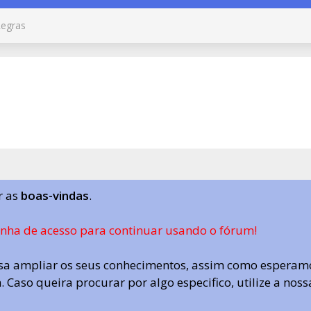
egras
r as
boas-vindas
.
enha de acesso para continuar usando o fórum!
a ampliar os seus conhecimentos, assim como esperamo
 Caso queira procurar por algo especifico, utilize a nos