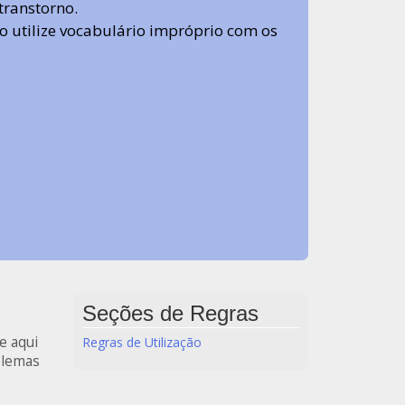
transtorno.
 não utilize vocabulário impróprio com os
Seções de Regras
e aqui
Regras de Utilização
blemas