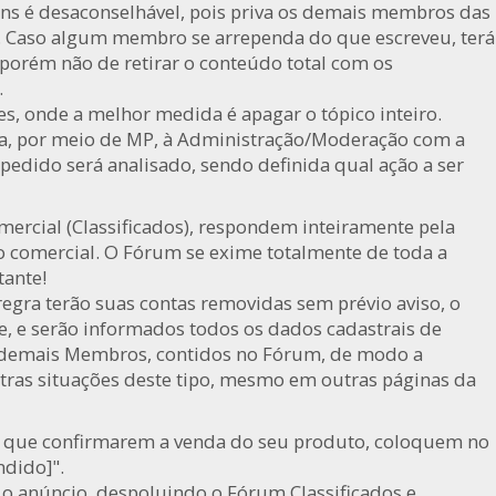
ns é desaconselhável, pois priva os demais membros das
. Caso algum membro se arrependa do que escreveu, terá
 porém não de retirar o conteúdo total com os
.
s, onde a melhor medida é apagar o tópico inteiro.
ada, por meio de MP, à Administração/Moderação com a
 pedido será analisado, sendo definida qual ação a ser
mercial (Classificados), respondem inteiramente pela
ão comercial. O Fórum se exime totalmente de toda a
tante!
egra terão suas contas removidas sem prévio aviso, o
, e serão informados todos os dados cadastrais de
 demais Membros, contidos no Fórum, de modo a
ras situações deste tipo, mesmo em outras páginas da
im que confirmarem a venda do seu produto, coloquem no
ndido]".
o anúncio, despoluindo o Fórum Classificados e