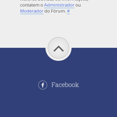
contatem o
Administrador
ou
Moderador
do Fórum.
#
Facebook