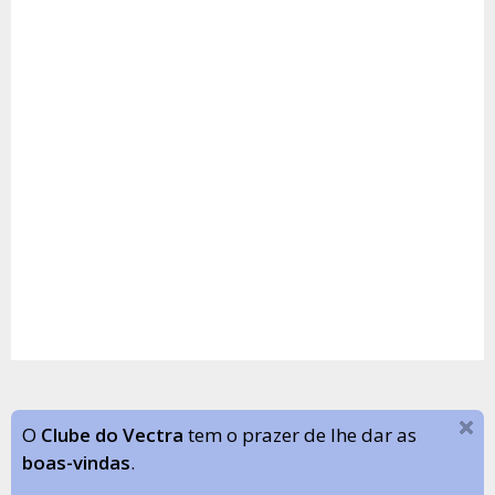
O
Clube do Vectra
tem o prazer de lhe dar as
boas-vindas
.