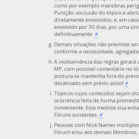
como por exemplo manobras perigos
Punição: exclusão do tópico e aler
diretamente envolvidos, e, em caso
envolvido por 30 dias, por uma únic
definitivamente.
#
Demais situações não previstas ser
conforme a necessidade, agregadas
A inobservância das regras gerará 
MP, com possível comentário no tóp
postura se mantenha fora do previs
desativado sem prévio aviso!
#
Tópicos cujos conteúdos sejam dis
ocorrência feita de forma premedi
conveniente. Esta medida visa evi
Fóruns existentes.
#
Pessoas com Nick Names múltiplos
Fórum e/ou aos demais Membros, t