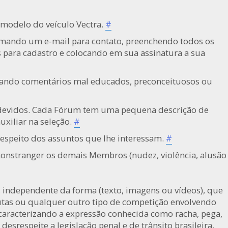
 modelo do veículo Vectra.
#
rmando um e-mail para contato, preenchendo todos os
 para cadastro e colocando em sua assinatura a sua
tando comentários mal educados, preconceituosos ou
devidos. Cada Fórum tem uma pequena descrição de
uxiliar na seleção.
#
respeito dos assuntos que lhe interessam.
#
onstranger os demais Membros (nudez, violência, alusão
 independente da forma (texto, imagens ou vídeos), que
putas ou qualquer outro tipo de competição envolvendo
 caracterizando a expressão conhecida como racha, pega,
srespeite a legislação penal e de trânsito brasileira,