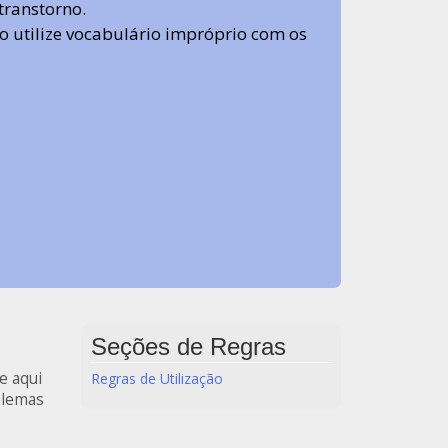
transtorno.
 não utilize vocabulário impróprio com os
Seções de Regras
e aqui
Regras de Utilização
blemas