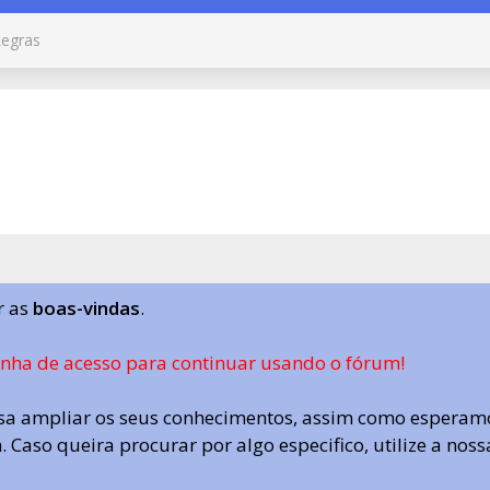
egras
r as
boas-vindas
.
enha de acesso para continuar usando o fórum!
a ampliar os seus conhecimentos, assim como esperamo
 Caso queira procurar por algo especifico, utilize a nos