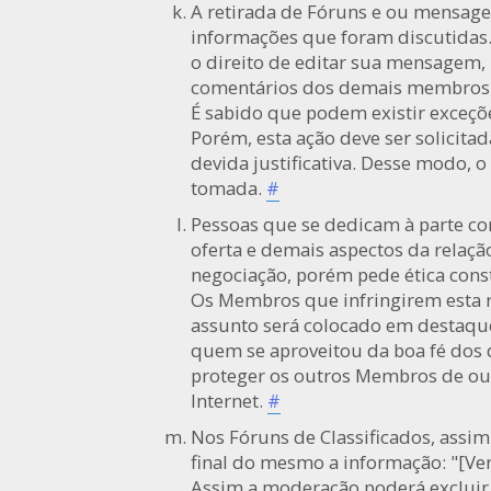
A retirada de Fóruns e ou mensage
informações que foram discutidas
o direito de editar sua mensagem,
comentários dos demais membros
É sabido que podem existir exceçõe
Porém, esta ação deve ser solicit
devida justificativa. Desse modo, o
tomada.
#
Pessoas que se dedicam à parte co
oferta e demais aspectos da relaç
negociação, porém pede ética cons
Os Membros que infringirem esta r
assunto será colocado em destaque
quem se aproveitou da boa fé dos
proteger os outros Membros de out
Internet.
#
Nos Fóruns de Classificados, ass
final do mesmo a informação: "[Ve
Assim a moderação poderá excluir 