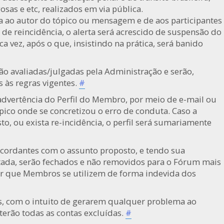
as e etc, realizados em via pública.
ta ao autor do tópico ou mensagem e de aos participantes
 de reincidência, o alerta será acrescido de suspensão do
a vez, após o que, insistindo na prática, será banido
ão avaliadas/julgadas pela Administração e serão,
 às regras vigentes.
#
advertência do Perfil do Membro, por meio de e-mail ou
ico onde se concretizou o erro de conduta. Caso a
to, ou exista re-incidência, o perfil será sumariamente
cordantes com o assunto proposto, e tendo sua
tada, serão fechados e não removidos para o Fórum mais
tar que Membros se utilizem de forma indevida dos
, com o intuito de gerarem qualquer problema ao
erão todas as contas excluídas.
#