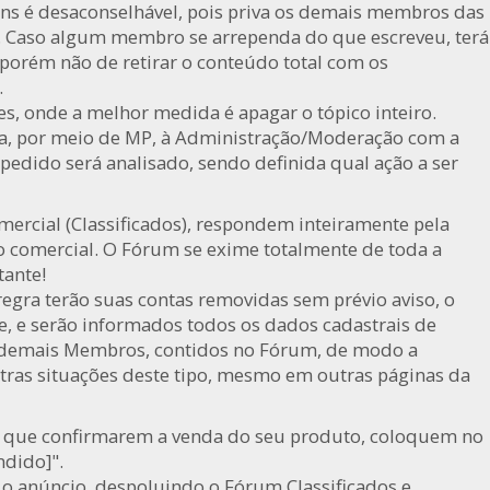
ns é desaconselhável, pois priva os demais membros das
. Caso algum membro se arrependa do que escreveu, terá
 porém não de retirar o conteúdo total com os
.
s, onde a melhor medida é apagar o tópico inteiro.
ada, por meio de MP, à Administração/Moderação com a
 pedido será analisado, sendo definida qual ação a ser
mercial (Classificados), respondem inteiramente pela
ão comercial. O Fórum se exime totalmente de toda a
tante!
egra terão suas contas removidas sem prévio aviso, o
, e serão informados todos os dados cadastrais de
 demais Membros, contidos no Fórum, de modo a
ras situações deste tipo, mesmo em outras páginas da
im que confirmarem a venda do seu produto, coloquem no
ndido]".
o anúncio, despoluindo o Fórum Classificados e