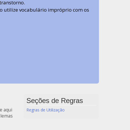
transtorno.
 não utilize vocabulário impróprio com os
Seções de Regras
e aqui
Regras de Utilização
blemas