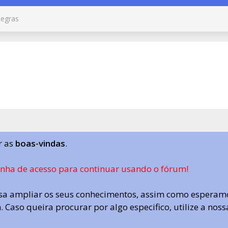
egras
r as
boas-vindas
.
enha de acesso para continuar usando o fórum!
a ampliar os seus conhecimentos, assim como esperamo
 Caso queira procurar por algo especifico, utilize a nos