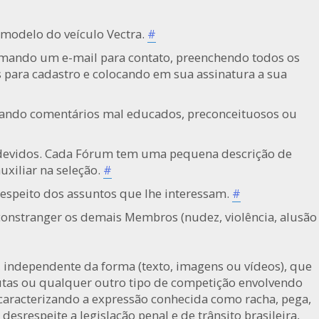
 modelo do veículo Vectra.
#
rmando um e-mail para contato, preenchendo todos os
 para cadastro e colocando em sua assinatura a sua
tando comentários mal educados, preconceituosos ou
devidos. Cada Fórum tem uma pequena descrição de
uxiliar na seleção.
#
respeito dos assuntos que lhe interessam.
#
onstranger os demais Membros (nudez, violência, alusão
 independente da forma (texto, imagens ou vídeos), que
putas ou qualquer outro tipo de competição envolvendo
 caracterizando a expressão conhecida como racha, pega,
srespeite a legislação penal e de trânsito brasileira,