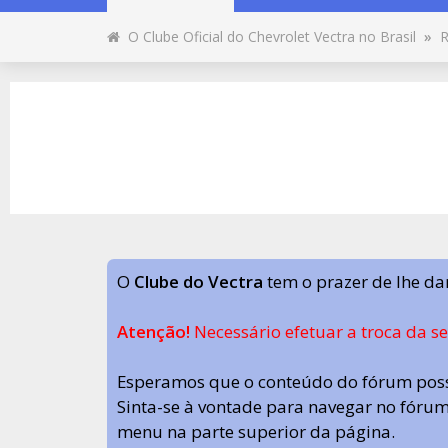
O Clube Oficial do Chevrolet Vectra no Brasil
»
R
O
Clube do Vectra
tem o prazer de lhe da
Atenção!
Necessário efetuar a troca da s
Esperamos que o conteúdo do fórum poss
Sinta-se à vontade para navegar no fórum.
menu na parte superior da página.