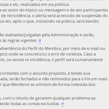
as e etc, realizados em via pública.
ta ao autor do tópico ou mensagem e de aos participantes
 de reincidência, o alerta será acrescido de suspensão do
a vez, após o que, insistindo na prática, será banido
ão avaliadas/julgadas pela Administração e serão,
 às regras vigentes.
#
advertência do Perfil do Membro, por meio de e-mail ou
ico onde se concretizou o erro de conduta. Caso a
to, ou exista re-incidência, o perfil será sumariamente
cordantes com o assunto proposto, e tendo sua
tada, serão fechados e não removidos para o Fórum mais
tar que Membros se utilizem de forma indevida dos
, com o intuito de gerarem qualquer problema ao
erão todas as contas excluídas.
#