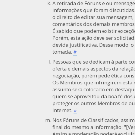
A retirada de Fóruns e ou mensage
informações que foram discutidas
o direito de editar sua mensagem,
comentários dos demais membros
É sabido que podem existir exceçõe
Porém, esta ação deve ser solicit
devida justificativa. Desse modo, o
tomada.
#
Pessoas que se dedicam à parte co
oferta e demais aspectos da relaç
negociação, porém pede ética cons
Os Membros que infringirem esta r
assunto será colocado em destaque
quem se aproveitou da boa fé dos
proteger os outros Membros de out
Internet.
#
Nos Fóruns de Classificados, ass
final do mesmo a informação: "[Ve
Assim a moderação poderá excluir 