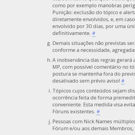
como por exemplo manobras perigos
Punição: exclusão do tópico e aler
diretamente envolvidos, e, em caso
envolvido por 30 dias, por uma únic
definitivamente.
#
Demais situações não previstas ser
conforme a necessidade, agregadas
A inobservância das regras gerará 
MP, com possível comentário no tóp
postura se mantenha fora do previs
desativado sem prévio aviso!
#
Tópicos cujos conteúdos sejam dis
ocorrência feita de forma premedi
conveniente. Esta medida visa evi
Fóruns existentes.
#
Pessoas com Nick Names múltiplos
Fórum e/ou aos demais Membros, t