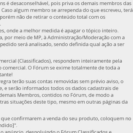
ns é desaconselhável, pois priva os demais membros das
. Caso algum membro se arrependa do que escreveu, terá
 porém não de retirar o conteúdo total com os
.
s, onde a melhor medida é apagar o tópico inteiro.
ada, por meio de MP, à Administração/Moderação com a
 pedido será analisado, sendo definida qual ação a ser
mercial (Classificados), respondem inteiramente pela
ão comercial. O Fórum se exime totalmente de toda a
tante!
egra terão suas contas removidas sem prévio aviso, o
, e serão informados todos os dados cadastrais de
 demais Membros, contidos no Fórum, de modo a
ras situações deste tipo, mesmo em outras páginas da
im que confirmarem a venda do seu produto, coloquem no
ndido]".
o anúncio, despoluindo o Fórum Classificados e