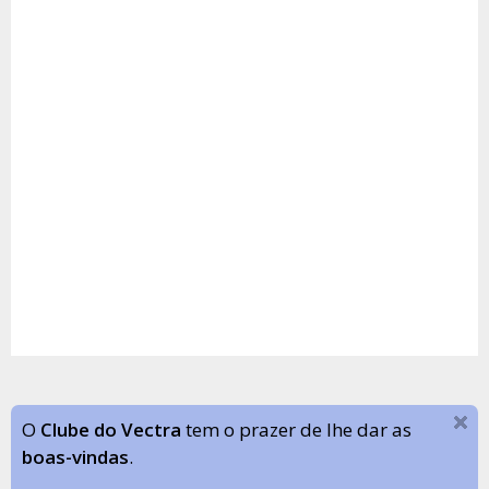
O
Clube do Vectra
tem o prazer de lhe dar as
boas-vindas
.