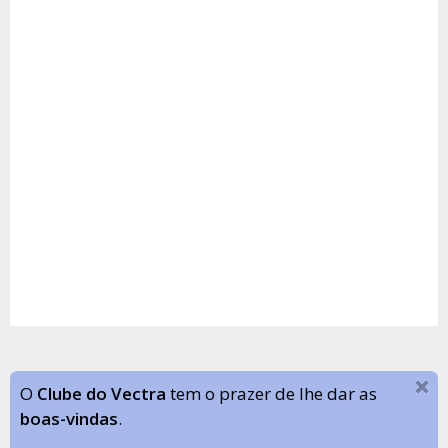
O
Clube do Vectra
tem o prazer de lhe dar as
boas-vindas
.