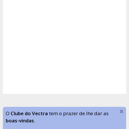
O
Clube do Vectra
tem o prazer de lhe dar as
boas-vindas
.