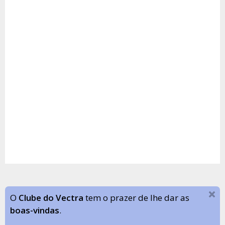
O
Clube do Vectra
tem o prazer de lhe dar as
boas-vindas
.