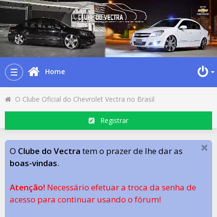
Home
Toggle
navigation
O Clube Oficial do Chevrolet Vectra no Brasil
Registrar
O
Clube do Vectra
tem o prazer de lhe dar as
boas-vindas
.
Atenção!
Necessário efetuar a troca da senha de
acesso para continuar usando o fórum!