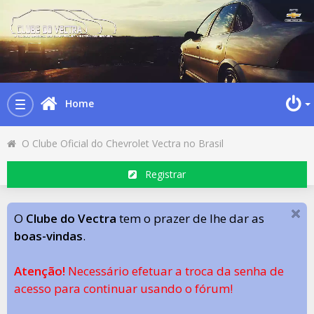
Home
Toggle
navigation
O Clube Oficial do Chevrolet Vectra no Brasil
Registrar
O
Clube do Vectra
tem o prazer de lhe dar as
boas-vindas
.
Atenção!
Necessário efetuar a troca da senha de
acesso para continuar usando o fórum!