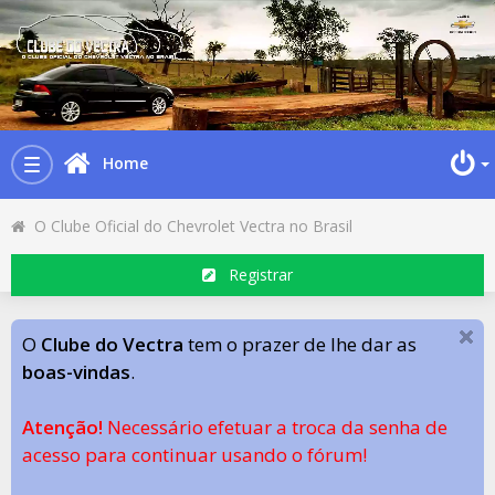
Home
Toggle
navigation
O Clube Oficial do Chevrolet Vectra no Brasil
Registrar
O
Clube do Vectra
tem o prazer de lhe dar as
boas-vindas
.
Atenção!
Necessário efetuar a troca da senha de
acesso para continuar usando o fórum!