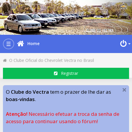
Home
Toggle
navigation
O Clube Oficial do Chevrolet Vectra no Brasil
Registrar
O
Clube do Vectra
tem o prazer de lhe dar as
boas-vindas
.
Atenção!
Necessário efetuar a troca da senha de
acesso para continuar usando o fórum!