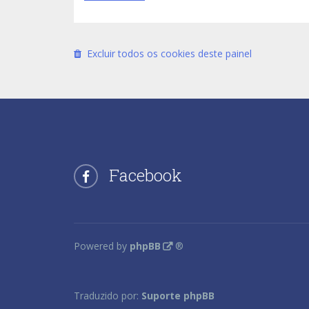
Excluir todos os cookies deste painel
Facebook
Powered by
phpBB
®
Traduzido por:
Suporte phpBB