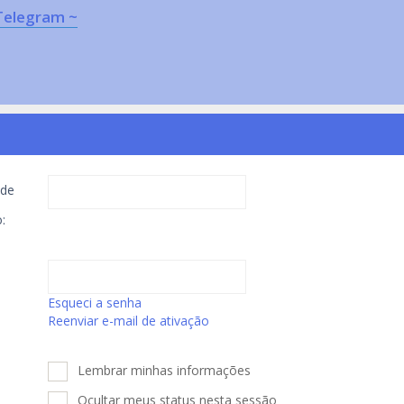
Telegram ~
de
:
Esqueci a senha
Reenviar e-mail de ativação
Lembrar minhas informações
Ocultar meus status nesta sessão