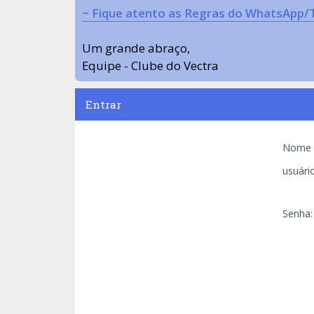
~ Fique atento as Regras do WhatsApp/
Um grande abraço,
Equipe - Clube do Vectra
Entrar
Nome 
usuário
Senha: