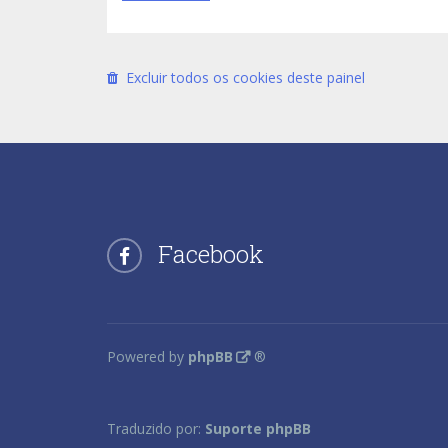
Excluir todos os cookies deste painel
Facebook
Powered by
phpBB
®
Traduzido por:
Suporte phpBB