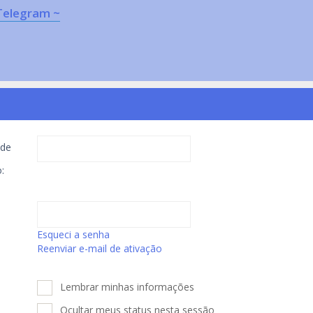
Telegram ~
de
:
Esqueci a senha
Reenviar e-mail de ativação
Lembrar minhas informações
Ocultar meus status nesta sessão