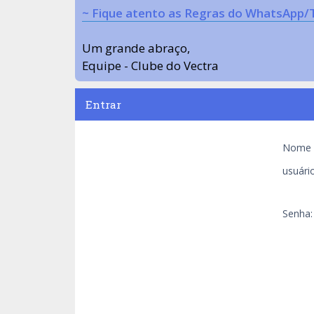
~ Fique atento as Regras do WhatsApp/
Um grande abraço,
Equipe - Clube do Vectra
Entrar
Nome 
usuário
Senha: