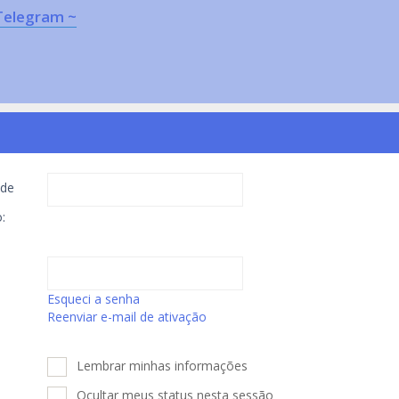
Telegram ~
de
:
Esqueci a senha
Reenviar e-mail de ativação
Lembrar minhas informações
Ocultar meus status nesta sessão