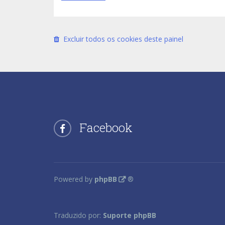
Excluir todos os cookies deste painel
Facebook
Powered by
phpBB
®
Traduzido por:
Suporte phpBB