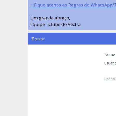
~ Fique atento as Regras do WhatsApp/
Um grande abraço,
Equipe - Clube do Vectra
Entrar
Nome 
usuário
Senha: