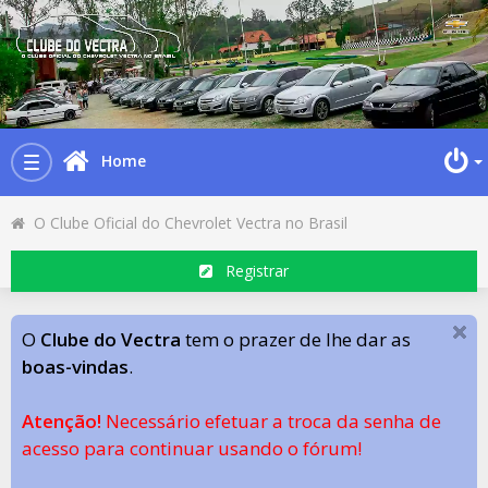
Home
Toggle
navigation
O Clube Oficial do Chevrolet Vectra no Brasil
Registrar
O
Clube do Vectra
tem o prazer de lhe dar as
boas-vindas
.
Atenção!
Necessário efetuar a troca da senha de
acesso para continuar usando o fórum!