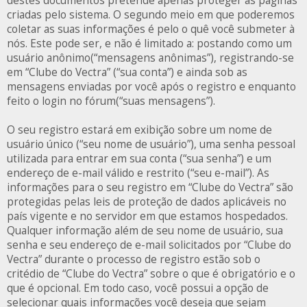
destes documentos pretende apenas proteger as páginas
criadas pelo sistema. O segundo meio em que poderemos
coletar as suas informações é pelo o quê você submeter à
nós. Este pode ser, e não é limitado a: postando como um
usuário anônimo(“mensagens anônimas”), registrando-se
em “Clube do Vectra” (“sua conta”) e ainda sob as
mensagens enviadas por você após o registro e enquanto
feito o login no fórum(“suas mensagens”).
O seu registro estará em exibição sobre um nome de
usuário único (“seu nome de usuário”), uma senha pessoal
utilizada para entrar em sua conta (“sua senha”) e um
endereço de e-mail válido e restrito (“seu e-mail”). As
informações para o seu registro em “Clube do Vectra” são
protegidas pelas leis de proteção de dados aplicáveis no
país vigente e no servidor em que estamos hospedados.
Qualquer informação além de seu nome de usuário, sua
senha e seu endereço de e-mail solicitados por “Clube do
Vectra” durante o processo de registro estão sob o
critédio de “Clube do Vectra” sobre o que é obrigatório e o
que é opcional. Em todo caso, você possui a opção de
selecionar quais informações você deseja que sejam