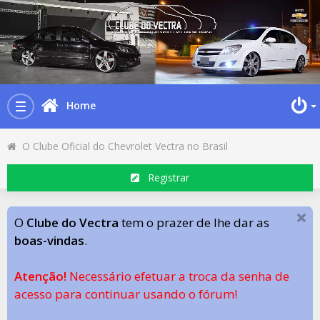
Home
Toggle
navigation
O Clube Oficial do Chevrolet Vectra no Brasil
Registrar
O
Clube do Vectra
tem o prazer de lhe dar as
boas-vindas
.
Atenção!
Necessário efetuar a troca da senha de
acesso para continuar usando o fórum!