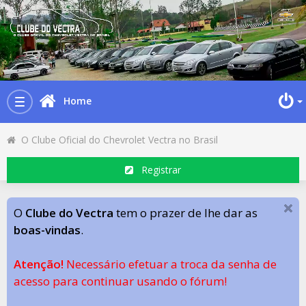
Home
Toggle
navigation
O Clube Oficial do Chevrolet Vectra no Brasil
Registrar
O
Clube do Vectra
tem o prazer de lhe dar as
boas-vindas
.
Atenção!
Necessário efetuar a troca da senha de
acesso para continuar usando o fórum!