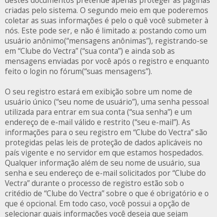
destes documentos pretende apenas proteger as páginas
criadas pelo sistema. O segundo meio em que poderemos
coletar as suas informações é pelo o quê você submeter à
nós. Este pode ser, e não é limitado a: postando como um
usuário anônimo(“mensagens anônimas”), registrando-se
em “Clube do Vectra” (“sua conta”) e ainda sob as
mensagens enviadas por você após o registro e enquanto
feito o login no fórum(“suas mensagens”).
O seu registro estará em exibição sobre um nome de
usuário único (“seu nome de usuário”), uma senha pessoal
utilizada para entrar em sua conta (“sua senha”) e um
endereço de e-mail válido e restrito (“seu e-mail”). As
informações para o seu registro em “Clube do Vectra” são
protegidas pelas leis de proteção de dados aplicáveis no
país vigente e no servidor em que estamos hospedados.
Qualquer informação além de seu nome de usuário, sua
senha e seu endereço de e-mail solicitados por “Clube do
Vectra” durante o processo de registro estão sob o
critédio de “Clube do Vectra” sobre o que é obrigatório e o
que é opcional. Em todo caso, você possui a opção de
selecionar quais informações você deseja que sejam