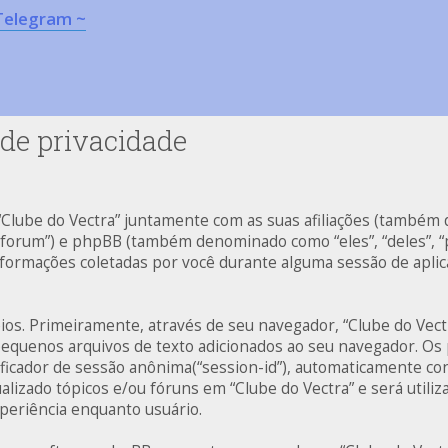
Telegram ~
 de privacidade
 “Clube do Vectra” juntamente com as suas afiliações (também
r/forum”) e phpBB (também denominado como “eles”, “deles”,
informações coletadas por você durante alguma sessão de apl
ios. Primeiramente, através de seu navegador, “Clube do Vect
quenos arquivos de texto adicionados ao seu navegador. Os
ntificador de sessão anônima(“session-id”), automaticamente c
alizado tópicos e/ou fóruns em “Clube do Vectra” e será utili
xperiência enquanto usuário.