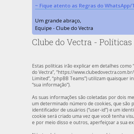
~ Fique atento as Regras do WhatsApp/
Um grande abraço,
Equipe - Clube do Vectra
Clube do Vectra - Políticas
Estas políticas irão explicar em detalhes como
do Vectra”, “https://www.clubedovectra.com.b
Limited”, “phpBB Teams”) utilizam quaisquer 
“sua informação”).
As suas informações são coletadas por dois me
um determinado número de cookies, que são pe
identificador de usuários (“user-id”) e um ide
cookie será criado uma vez que você tenha visu
e por meio disso e outros, aperfeiçoar a sua e