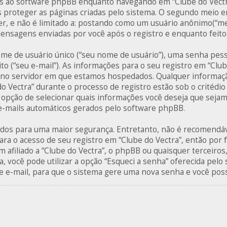
 ao software phpBB enquanto navegando em “Clube do Vectra”
proteger as páginas criadas pelo sistema. O segundo meio 
ser, e não é limitado a: postando como um usuário anônimo(“
 mensagens enviadas por você após o registro e enquanto feit
me de usuário único (“seu nome de usuário”), uma senha pesso
to (“seu e-mail”). As informações para o seu registro em “Club
 e no servidor em que estamos hospedados. Qualquer informaç
do Vectra” durante o processo de registro estão sob o critédio
a opção de selecionar quais informações você deseja que sejam 
 e-mails automáticos gerados pelo software phpBB.
ados para uma maior segurança. Entretanto, não é recomendáv
ara o acesso de seu registro em “Clube do Vectra”, então por f
 afiliado a “Clube do Vectra”, o phpBB ou quaisquer terceiros,
, você pode utilizar a opção “Esqueci a senha” oferecida pelo 
 e-mail, para que o sistema gere uma nova senha e você possa