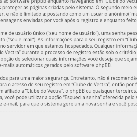
 ao software phpBB enquanto navegando em “Clube do Vectra”
proteger as páginas criadas pelo sistema. O segundo meio 
ser, e não é limitado a: postando como um usuário anônimo(“
 mensagens enviadas por você após o registro e enquanto feit
me de usuário único (“seu nome de usuário”), uma senha pesso
to (“seu e-mail”). As informações para o seu registro em “Club
 e no servidor em que estamos hospedados. Qualquer informaç
do Vectra” durante o processo de registro estão sob o critédio
a opção de selecionar quais informações você deseja que sejam 
 e-mails automáticos gerados pelo software phpBB.
ados para uma maior segurança. Entretanto, não é recomendáv
ara o acesso de seu registro em “Clube do Vectra”, então por f
 afiliado a “Clube do Vectra”, o phpBB ou quaisquer terceiros,
, você pode utilizar a opção “Esqueci a senha” oferecida pelo 
 e-mail, para que o sistema gere uma nova senha e você possa