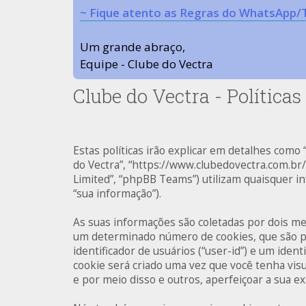
~ Fique atento as Regras do WhatsApp/
Um grande abraço,
Equipe - Clube do Vectra
Clube do Vectra - Políticas
Estas políticas irão explicar em detalhes como
do Vectra”, “https://www.clubedovectra.com.b
Limited”, “phpBB Teams”) utilizam quaisquer 
“sua informação”).
As suas informações são coletadas por dois me
um determinado número de cookies, que são pe
identificador de usuários (“user-id”) e um ide
cookie será criado uma vez que você tenha visu
e por meio disso e outros, aperfeiçoar a sua e