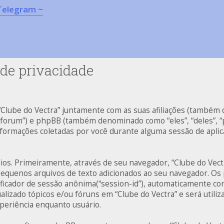
Telegram ~
 de privacidade
 “Clube do Vectra” juntamente com as suas afiliações (também
r/forum”) e phpBB (também denominado como “eles”, “deles”,
informações coletadas por você durante alguma sessão de apl
ios. Primeiramente, através de seu navegador, “Clube do Vect
quenos arquivos de texto adicionados ao seu navegador. Os
ntificador de sessão anônima(“session-id”), automaticamente c
alizado tópicos e/ou fóruns em “Clube do Vectra” e será utili
xperiência enquanto usuário.