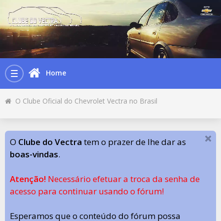
Home
Toggle
navigation
O Clube Oficial do Chevrolet Vectra no Brasil
O
Clube do Vectra
tem o prazer de lhe dar as
boas-vindas
.
Atenção!
Necessário efetuar a troca da senha de
acesso para continuar usando o fórum!
Esperamos que o conteúdo do fórum possa