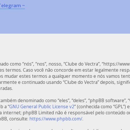
Telegram ~
o como “nós”, “nos”, nosso, “Clube do Vectra”, “https://www
es termos. Caso você não concorde em estar legalmente respa
os mudar estes termos a qualquer momento e nós vamos tenta
rmente e continuado usando “Clube do Vectra” depois, signif
radas.
também denominado como “eles”, “deles”, “phpBB software”,
b a “
GNU General Public License v2
” (conhecida como “GPL”) 
a internet; phpBB Limited não é responsável pelo conteúdo o
pBB, consulte:
https://www.phpbb.com/
.