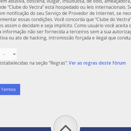
 abusiva, obscena, vulgar, insultuosa, de ódio, ameaçadora,
nde “Clube do Vectra” está hospedado ou leis internacionais. Se
notificação do seu Serviço de Provedor de Internet, se nece
mentar essas condições. Você concorda que “Clube do Vectra” t
es assim o decidam e seja implícito. Como usuário você aceit
 informação não ser fornecida a terceiros sem a sua autoriz
iva ou ato de hacking, intromissão forçada e ilegal que cond
estabelecidas na seção “Regras”:
Ver as regras deste fórum