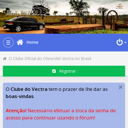
Home
Toggle
navigation
O Clube Oficial do Chevrolet Vectra no Brasil
Registrar
O
Clube do Vectra
tem o prazer de lhe dar as
boas-vindas
.
Atenção!
Necessário efetuar a troca da senha de
acesso para continuar usando o fórum!