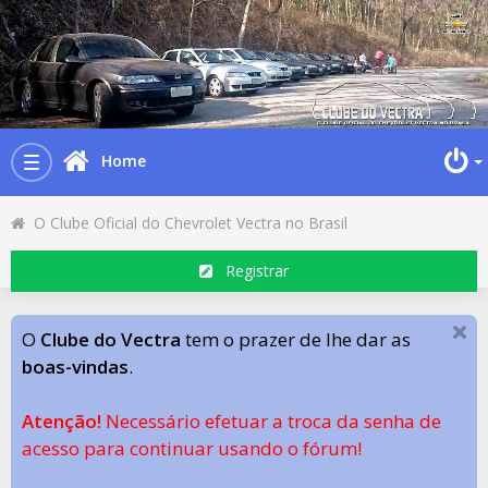
Home
Toggle
navigation
O Clube Oficial do Chevrolet Vectra no Brasil
Registrar
O
Clube do Vectra
tem o prazer de lhe dar as
boas-vindas
.
Atenção!
Necessário efetuar a troca da senha de
acesso para continuar usando o fórum!