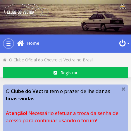
Home
Toggle
navigation
O Clube Oficial do Chevrolet Vectra no Brasil
Registrar
O
Clube do Vectra
tem o prazer de lhe dar as
boas-vindas
.
Atenção!
Necessário efetuar a troca da senha de
acesso para continuar usando o fórum!