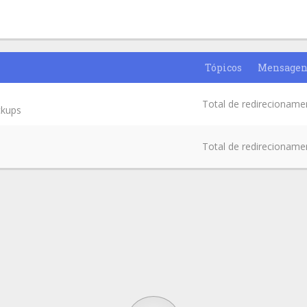
Tópicos
Mensagen
Total de redirecioname
ckups
Total de redirecioname